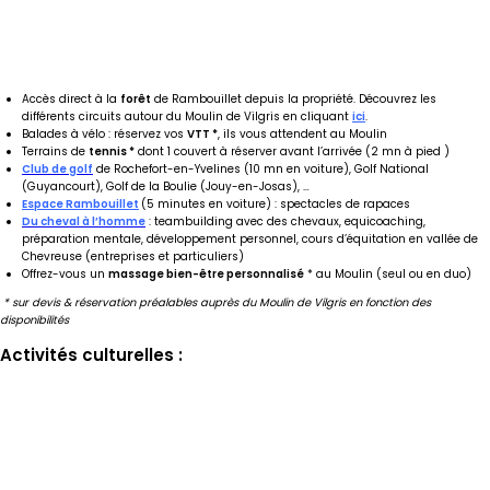
Accès direct à la
forêt
de Rambouillet depuis la propriété. Découvrez les
différents circuits autour du Moulin de Vilgris en cliquant
ici
.
Balades à vélo : réservez vos
VTT
*
, ils vous attendent au Moulin
Terrains de
tennis *
dont 1 couvert à réserver avant l’arrivée (2 mn à pied )
Club de golf
de Rochefort-en-Yvelines (10 mn en voiture), Golf National
(Guyancourt), Golf de la Boulie (Jouy-en-Josas), …
Espace Rambouillet
(5 minutes en voiture) : spectacles de rapaces
Du cheval à l’homme
: teambuilding avec des chevaux, equicoaching,
préparation mentale, développement personnel, cours d’équitation en vallée de
Chevreuse (entreprises et particuliers)
Offrez-vous un
massage bien-être personnalisé
* au Moulin (seul ou en duo)
* sur devis & réservation préalables auprès du Moulin de Vilgris en fonction des
disponibilités
Activités culturelles :