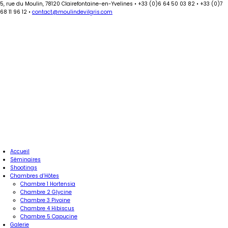
5, rue du Moulin, 78120 Clairefontaine-en-Yvelines
•
+33 (0)6 64 50 03 82
•
+33 (0)7
68 11 96 12
•
contact@moulindevilgris.com
Accueil
Séminaires
Shootings
Chambres d’Hôtes
Chambre 1 Hortensia
Chambre 2 Glycine
Chambre 3 Pivoine
Chambre 4 Hibiscus
Chambre 5 Capucine
Galerie