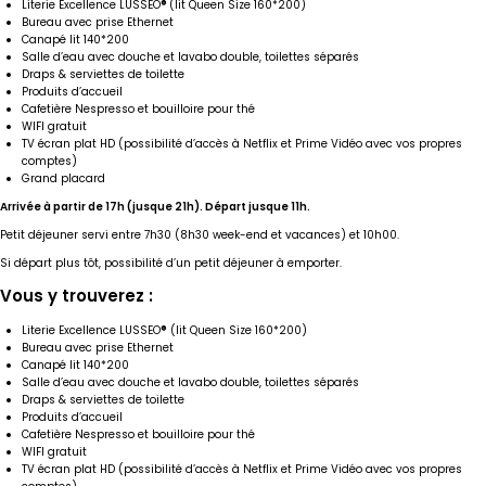
Literie Excellence LUSSEO
®
(lit Queen Size 160*200)
Bureau avec prise Ethernet
Canapé lit 140*200
Salle d’eau avec douche et lavabo double, toilettes séparés
Draps & serviettes de toilette
Produits d’accueil
Cafetière Nespresso et bouilloire pour thé
WIFI gratuit
TV écran plat HD (possibilité d’accès à Netflix et Prime Vidéo avec vos propres
comptes)
Grand placard
Arrivée à partir de 17h (jusque 21h). Départ jusque 11h.
Petit déjeuner servi entre 7h30 (8h30 week-end et vacances) et 10h00.
Si départ plus tôt, possibilité d’un petit déjeuner à emporter.
Vous y trouverez :
Literie Excellence LUSSEO
®
(lit Queen Size 160*200)
Bureau avec prise Ethernet
Canapé lit 140*200
Salle d’eau avec douche et lavabo double, toilettes séparés
Draps & serviettes de toilette
Produits d’accueil
Cafetière Nespresso et bouilloire pour thé
WIFI gratuit
TV écran plat HD (possibilité d’accès à Netflix et Prime Vidéo avec vos propres