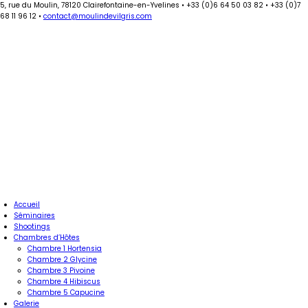
5, rue du Moulin, 78120 Clairefontaine-en-Yvelines
•
+33 (0)6 64 50 03 82
•
+33 (0)7
68 11 96 12
•
contact@moulindevilgris.com
Accueil
Séminaires
Shootings
Chambres d’Hôtes
Chambre 1 Hortensia
Chambre 2 Glycine
Chambre 3 Pivoine
Chambre 4 Hibiscus
Chambre 5 Capucine
Galerie