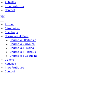
Activités
Infos Pratiques
Contact
🇬🇧
Accueil
Séminaires
Shootings
Chambres d’Hôtes
Chambre 1 Hortensia
Chambre 2 Glycine
Chambre 3 Pivoine
Chambre 4 Hibiscus
Chambre 5 Capucine
Galerie
Activités
Infos Pratiques
Contact