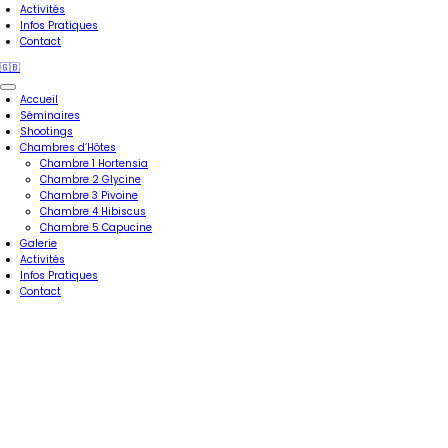
Activités
Infos Pratiques
Contact
🇬🇧
Accueil
Séminaires
Shootings
Chambres d’Hôtes
Chambre 1 Hortensia
Chambre 2 Glycine
Chambre 3 Pivoine
Chambre 4 Hibiscus
Chambre 5 Capucine
Galerie
Activités
Infos Pratiques
Contact