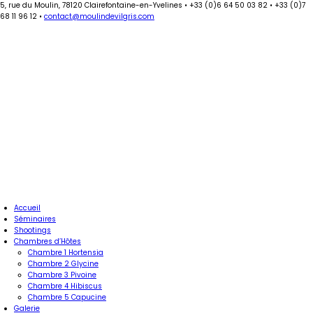
5, rue du Moulin, 78120 Clairefontaine-en-Yvelines
•
+33 (0)6 64 50 03 82
•
+33 (0)7
68 11 96 12
•
contact@moulindevilgris.com
Accueil
Séminaires
Shootings
Chambres d’Hôtes
Chambre 1 Hortensia
Chambre 2 Glycine
Chambre 3 Pivoine
Chambre 4 Hibiscus
Chambre 5 Capucine
Galerie