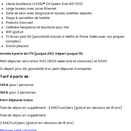
Literie Excellence LUSSEO
®
(lit Queen Size 160*200)
Large bureau avec prise Ethernet
Salle de bain avec baignoire et lavabo, toilettes séparés
Draps & serviettes de toilette
Produits d’accueil
Cafetière Nespresso et bouilloire pour thé
WIFI gratuit
TV écran plat HD (possibilité d’accès à Netflix et Prime Vidéo avec vos propres
comptes)
Grand placard
Arrivée à partir de 17h (jusque 21h). Départ jusque 11h.
Petit déjeuner servi entre 7h30 (8h30 week-end et vacances) et 10h00.
Si départ plus tôt, possibilité d’un petit déjeuner à emporter.
Tarif à partir de :
140 €
pour 1 personne
160 €
pour 2 personnes
Petit déjeuner inclus
Taxe de séjour en supplément : 2.60€/nuit/pers
(gratuit en-dessous de 18 ans)
Taxe de séjour en supplément :
2.60€/nuit/pers
(gratuit en-dessous de 18 ans)
Réserver cette chambre