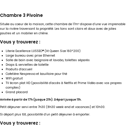
Chambre 3 Pivoine
Située au coeur de la maison, cette chambre de 17m² dispose d’une vue imprenable
sur la rivière traversant la propriété. Les tons sont clairs et doux avec de jolies
poutres et un mobilier en chêne.
Vous y trouverez :
Literie Excellence LUSSEO
®
(lit Queen Size 160*200)
Large bureau avec prise Ethernet
Salle de bain avec baignoire et lavabo, toilettes séparés
Draps & serviettes de toilette
Produits d’accueil
Cafetière Nespresso et bouilloire pour thé
WIFI gratuit
TV écran plat HD (possibilité d’accès à Netflix et Prime Vidéo avec vos propres
comptes)
Grand placard
Arrivée à partir de 17h (jusque 21h). Départ jusque 11h.
Petit déjeuner servi entre 7h30 (8h30 week-end et vacances) et 10h00.
Si départ plus tôt, possibilité d’un petit déjeuner à emporter.
Vous y trouverez :